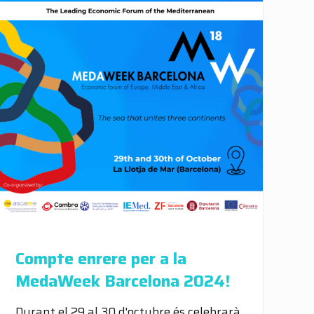
Compte enrere per a la
MedaWeek Barcelona 2024!
Durant el 29 al 30 d'octubre és celebrarà