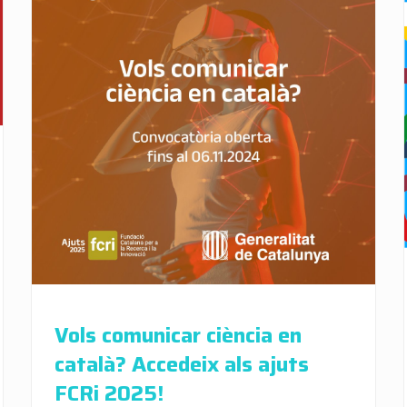
Vols comunicar ciència en
català? Accedeix als ajuts
FCRi 2025!