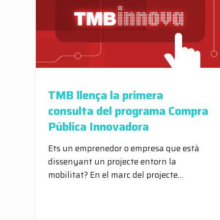
TMB llença la primera
consulta del programa Compra
Pública Innovadora
Ets un emprenedor o empresa que està
dissenyant un projecte entorn la
mobilitat? En el marc del projecte…