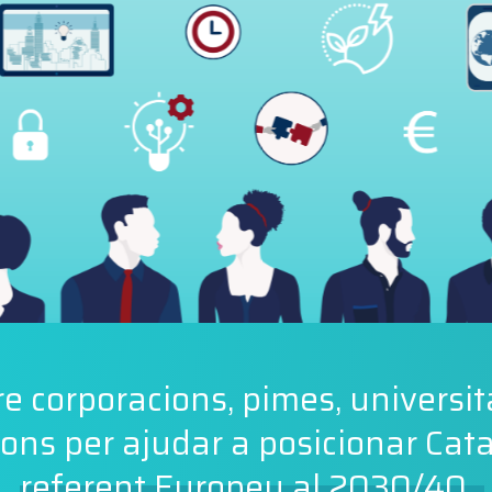
e corporacions, pimes, universita
ons per ajudar a posicionar Ca
referent Europeu al 2030/40.