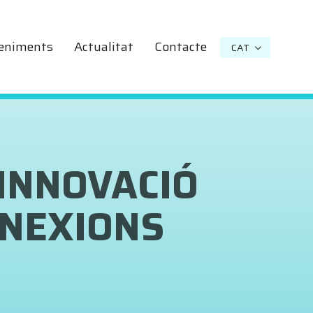
eniments
Actualitat
Contacte
CAT
PTES
EN
ILITAT
?