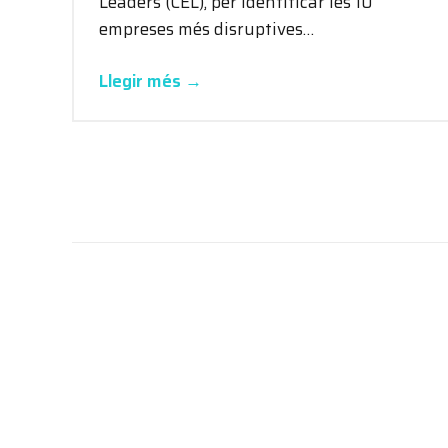
Leaders (CEL), per identificar les 10
empreses més disruptives…
Llegir més →