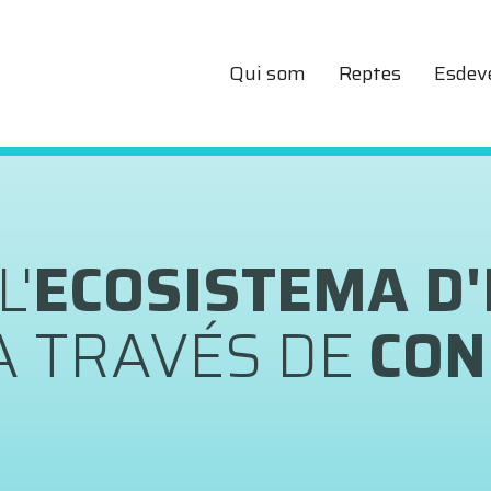
Qui som
Reptes
Esdev
OLUCIONS ALS
RE
T DE LA
SOSTENIB