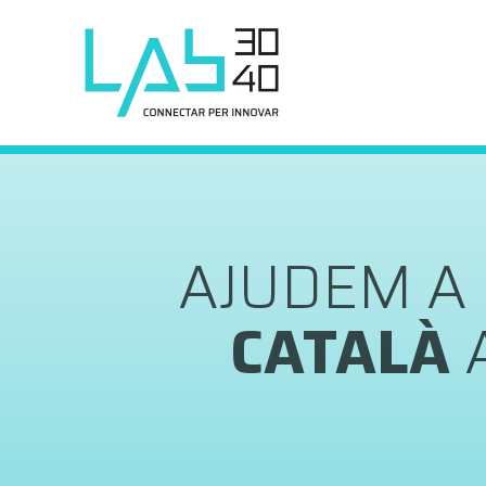
TENS S
L'ÀMBI