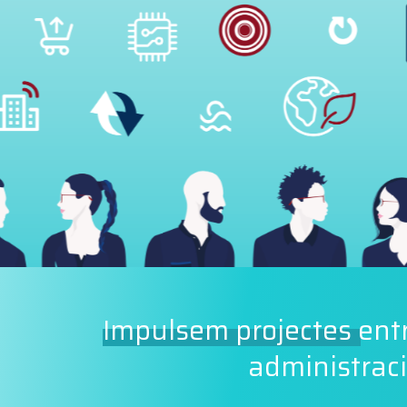
Impulsem projectes
entr
administraci