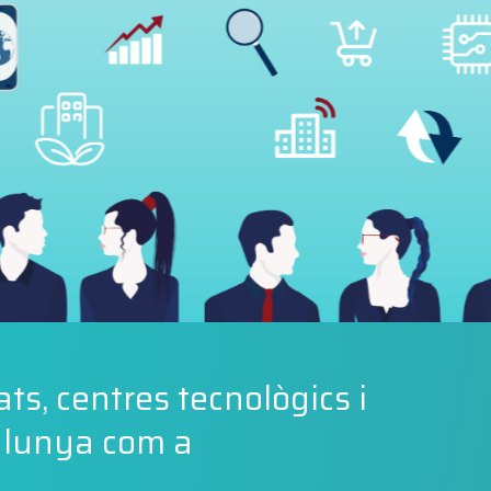
ts, centres tecnològics i
talunya com a