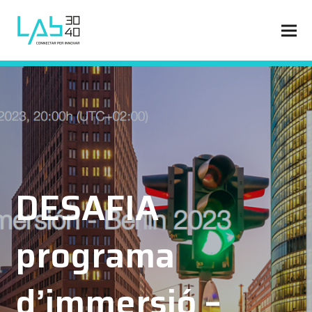
DESAFIA
programa
d’immersió –